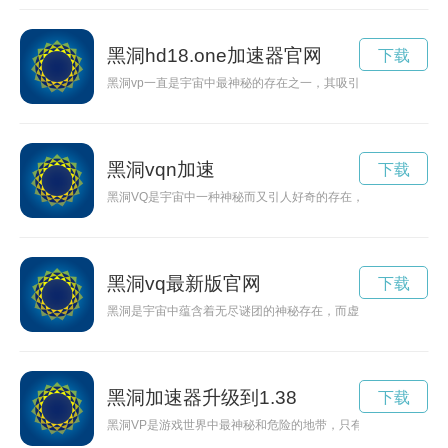
黑洞hd18.one加速器官网
下载
黑洞vp一直是宇宙中最神秘的存在之一，其吸引力和不可见性使
黑洞vqn加速
下载
黑洞VQ是宇宙中一种神秘而又引人好奇的存在，科学家们正通
黑洞vq最新版官网
下载
黑洞是宇宙中蕴含着无尽谜团的神秘存在，而虚拟现实技术为我
黑洞加速器升级到1.38
下载
黑洞VP是游戏世界中最神秘和危险的地带，只有最勇敢的玩家才