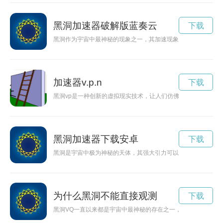
黑洞加速器破解版蓝奏云
下载
黑洞作为宇宙中最神秘的现象之一，其加速现象更是吸引科学家
加速器v.p.n
下载
黑洞vp是一种创新的虚拟现实技术，让人们仿佛置身于黑洞的环
黑洞加速器下载安卓
下载
黑洞是宇宙中极为神秘的天体，其强大引力可以吞噬一切物质。
为什么黑洞不能直接观测
下载
黑洞VQ一直以来都是宇宙中最神秘的存在之一，科学家们一直在