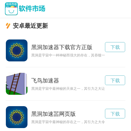
安卓最近更新
黑洞加速器下载官方正版
下载
黑洞是宇宙中一种神秘而强大的存在，其吞噬一切的特性让人们
飞鸟加速器
下载
黑洞是宇宙中最神秘的天体之一，其引力之大让人难以置信。近
黑洞加速噐网页版
下载
黑洞是宇宙中最神秘的存在之一，其引力之大令人难以想象。而