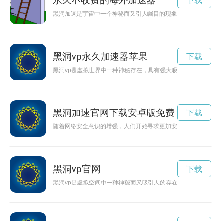
永久不收费的海外加速器
下载
黑洞加速是宇宙中一个神秘而又引人瞩目的现象，它让科学家们
黑洞vp永久加速器苹果
下载
黑洞vp是虚拟世界中一种神秘存在，具有强大吸引力，吸引着人
黑洞加速官网下载安卓版免费
下载
随着网络安全意识的增强，人们开始寻求更加安全可靠的网络连接
黑洞vp官网
下载
黑洞vp是虚拟空间中一种神秘而又吸引人的存在，科学家们正试