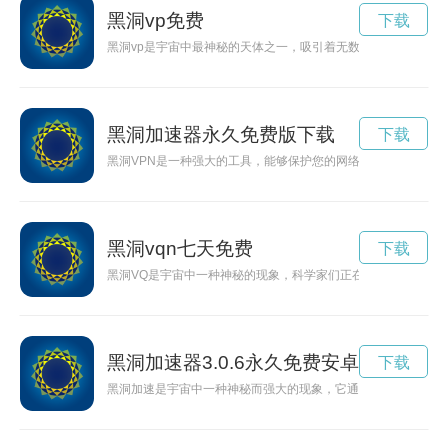
黑洞vp免费
下载
黑洞vp是宇宙中最神秘的天体之一，吸引着无数科学家和研究者
黑洞加速器永久免费版下载
下载
黑洞VPN是一种强大的工具，能够保护您的网络安全，确保您的
黑洞vqn七天免费
下载
黑洞VQ是宇宙中一种神秘的现象，科学家们正在努力探寻其奥
黑洞加速器3.0.6永久免费安卓版
下载
黑洞加速是宇宙中一种神秘而强大的现象，它通过吞噬大量的物