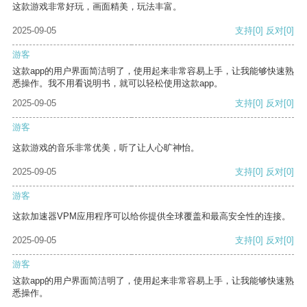
这款游戏非常好玩，画面精美，玩法丰富。
2025-09-05
支持
[0]
反对
[0]
游客
这款app的用户界面简洁明了，使用起来非常容易上手，让我能够快速熟
悉操作。我不用看说明书，就可以轻松使用这款app。
2025-09-05
支持
[0]
反对
[0]
游客
这款游戏的音乐非常优美，听了让人心旷神怡。
2025-09-05
支持
[0]
反对
[0]
游客
这款加速器VPM应用程序可以给你提供全球覆盖和最高安全性的连接。
2025-09-05
支持
[0]
反对
[0]
游客
这款app的用户界面简洁明了，使用起来非常容易上手，让我能够快速熟
悉操作。