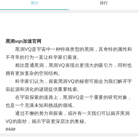
简介
排行
黑洞vqn加速官网
黑洞VQ是宇宙中一种特殊类型的黑洞，其奇特的属性和
不寻常的行为一直让科学家们着迷。
相比普通黑洞，黑洞VQ表现出更强大的吸引力，同时也
拥有更加复杂的空间结构。
科学家们认为，探索黑洞VQ的秘密可能会为我们解开宇
宙起源和演化的谜团提供重要线索。
在宇宙探索的道路上，黑洞VQ是一个重要的研究对象，
也是一个充满未知和挑战的领域。
通过不懈的努力和探索，或许有一天我们可以揭开黑洞
VQ的面纱，揭示宇宙更深层次的奥秘。
#44#