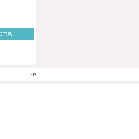
PC下载
排行