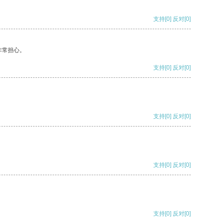
支持
[0]
反对
[0]
非常担心。
支持
[0]
反对
[0]
支持
[0]
反对
[0]
支持
[0]
反对
[0]
支持
[0]
反对
[0]