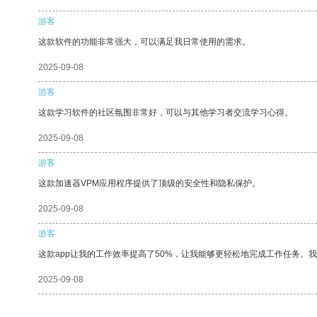
游客
这款软件的功能非常强大，可以满足我日常使用的需求。
2025-09-08
游客
这款学习软件的社区氛围非常好，可以与其他学习者交流学习心得。
2025-09-08
游客
这款加速器VPM应用程序提供了顶级的安全性和隐私保护。
2025-09-08
游客
这款app让我的工作效率提高了50%，让我能够更轻松地完成工作任务。
2025-09-08