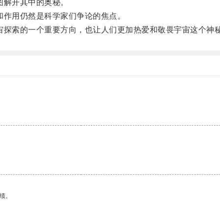
图解开其中的奥秘。
作用仍然是科学家们争论的焦点。
探索的一个重要方向，也让人们更加热爱和敬畏宇宙这个神
绩。