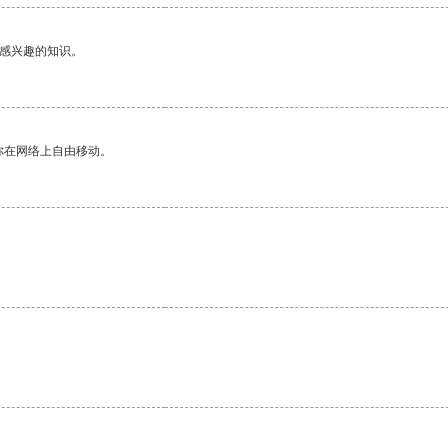
己感兴趣的知识。
你在网络上自由移动。