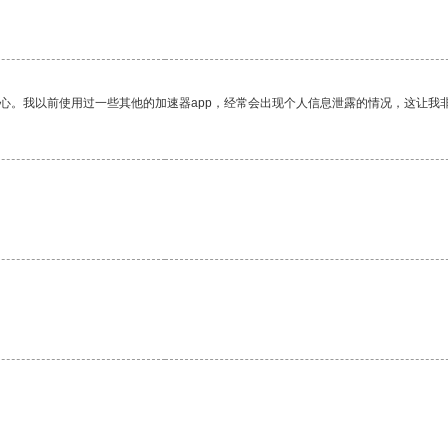
放心。我以前使用过一些其他的加速器app，经常会出现个人信息泄露的情况，这让我
。