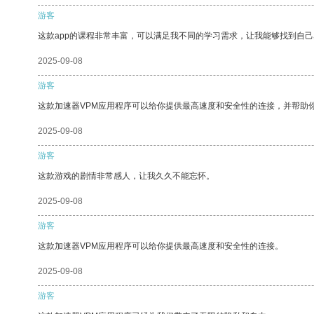
游客
这款app的课程非常丰富，可以满足我不同的学习需求，让我能够找到自
2025-09-08
游客
这款加速器VPM应用程序可以给你提供最高速度和安全性的连接，并帮助
2025-09-08
游客
这款游戏的剧情非常感人，让我久久不能忘怀。
2025-09-08
游客
这款加速器VPM应用程序可以给你提供最高速度和安全性的连接。
2025-09-08
游客