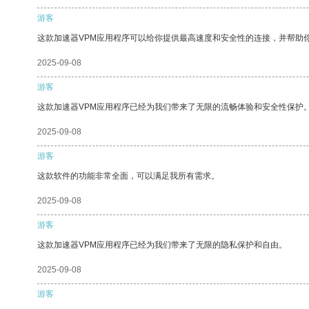
游客
这款加速器VPM应用程序可以给你提供最高速度和安全性的连接，并帮助
2025-09-08
游客
这款加速器VPM应用程序已经为我们带来了无限的流畅体验和安全性保护
2025-09-08
游客
这款软件的功能非常全面，可以满足我所有需求。
2025-09-08
游客
这款加速器VPM应用程序已经为我们带来了无限的隐私保护和自由。
2025-09-08
游客