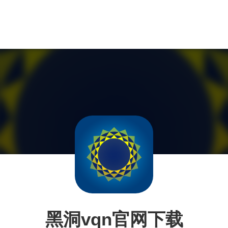
黑洞vqn官网下载