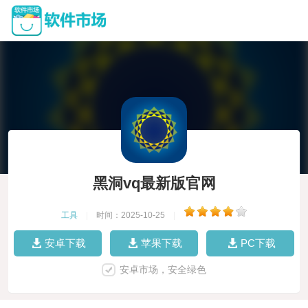
黑洞vq最新版官网
工具
|
时间：2025-10-25
|
安卓下载
苹果下载
PC下载
安卓市场，安全绿色