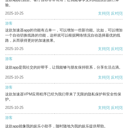
验。
2025-10-25
支持
[0]
反对
[0]
游客
这款加速器app的功能有点单一，可以增加一些新功能。比如，可以增加
一个自动切换线路的功能，这样就可以根据网络情况自动选择最优的线
路，从而获得更好的加速效果。
2025-10-25
支持
[0]
反对
[0]
游客
这款app是我社交的好帮手，让我能够与朋友保持联系，分享生活点滴。
2025-10-25
支持
[0]
反对
[0]
游客
这款加速器VPM应用程序已经为我们带来了无限的隐私保护和安全性保
护。
2025-10-25
支持
[0]
反对
[0]
游客
这款app就像我的娱乐小助手，随时随地为我的娱乐提供帮助。