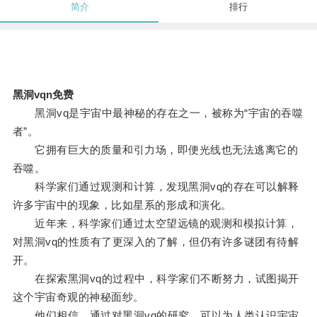
简介
排行
黑洞vqn免费
黑洞vq是宇宙中最神秘的存在之一，被称为“宇宙的吞噬
者”。
它拥有巨大的质量和引力场，即便光线也无法逃离它的
吞噬。
科学家们通过观测和计算，发现黑洞vq的存在可以解释
许多宇宙中的现象，比如星系的形成和演化。
近年来，科学家们通过太空望远镜的观测和模拟计算，
对黑洞vq的性质有了更深入的了解，但仍有许多谜团有待解
开。
在探索黑洞vq的过程中，科学家们不断努力，试图揭开
这个宇宙奇观的神秘面纱。
他们相信，通过对黑洞vq的研究，可以为人类认识宇宙