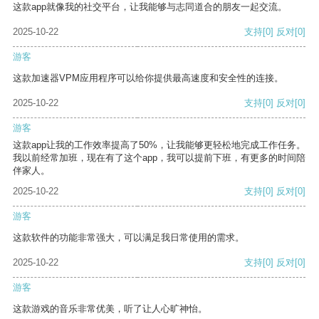
这款app就像我的社交平台，让我能够与志同道合的朋友一起交流。
2025-10-22
支持
[0]
反对
[0]
游客
这款加速器VPM应用程序可以给你提供最高速度和安全性的连接。
2025-10-22
支持
[0]
反对
[0]
游客
这款app让我的工作效率提高了50%，让我能够更轻松地完成工作任务。
我以前经常加班，现在有了这个app，我可以提前下班，有更多的时间陪
伴家人。
2025-10-22
支持
[0]
反对
[0]
游客
这款软件的功能非常强大，可以满足我日常使用的需求。
2025-10-22
支持
[0]
反对
[0]
游客
这款游戏的音乐非常优美，听了让人心旷神怡。