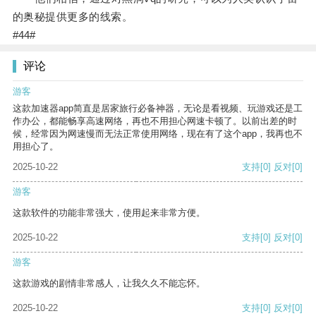
的奥秘提供更多的线索。
#44#
评论
游客
这款加速器app简直是居家旅行必备神器，无论是看视频、玩游戏还是工
作办公，都能畅享高速网络，再也不用担心网速卡顿了。以前出差的时
候，经常因为网速慢而无法正常使用网络，现在有了这个app，我再也不
用担心了。
2025-10-22
支持
[0]
反对
[0]
游客
这款软件的功能非常强大，使用起来非常方便。
2025-10-22
支持
[0]
反对
[0]
游客
这款游戏的剧情非常感人，让我久久不能忘怀。
2025-10-22
支持
[0]
反对
[0]