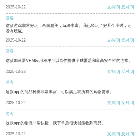
2025-10-22
支持
[0]
反对
[0]
游客
这款游戏非常好玩，画面精美，玩法丰富。我已经玩了好几个小时，还
没有玩腻。
2025-10-22
支持
[0]
反对
[0]
游客
这款加速器VPM应用程序可以给你提供全球覆盖和最高安全性的连接。
2025-10-22
支持
[0]
反对
[0]
游客
这款app的商品种类非常丰富，可以满足我所有的购物需求。
2025-10-22
支持
[0]
反对
[0]
游客
这款app的物流非常快捷，我下单后很快就能收到商品。
2025-10-22
支持
[0]
反对
[0]