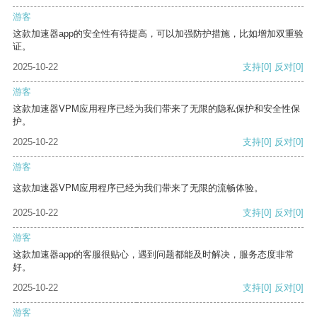
游客
这款加速器app的安全性有待提高，可以加强防护措施，比如增加双重验
证。
2025-10-22
支持
[0]
反对
[0]
游客
这款加速器VPM应用程序已经为我们带来了无限的隐私保护和安全性保
护。
2025-10-22
支持
[0]
反对
[0]
游客
这款加速器VPM应用程序已经为我们带来了无限的流畅体验。
2025-10-22
支持
[0]
反对
[0]
游客
这款加速器app的客服很贴心，遇到问题都能及时解决，服务态度非常
好。
2025-10-22
支持
[0]
反对
[0]
游客