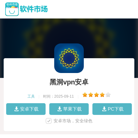
黑洞vpn安卓
工具
|
时间：2025-09-11
|
安卓下载
苹果下载
PC下载
安卓市场，安全绿色