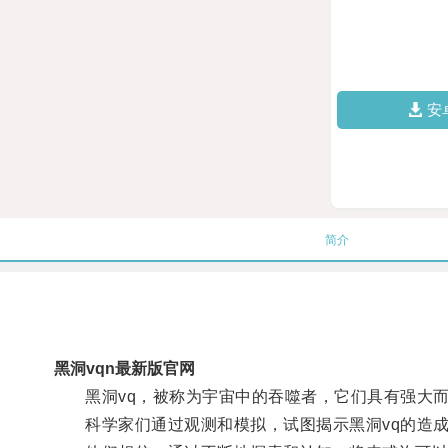
安
简介
黑洞vqn最新版官网
黑洞vq，被称为宇宙中的吞噬者，它们具有强大而
科学家们通过观测和模拟，试图揭示黑洞vq的造成