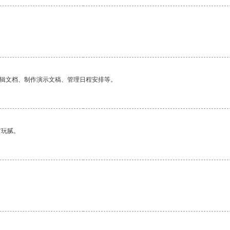
编辑文档、制作演示文稿、管理日程安排等。
有玩腻。