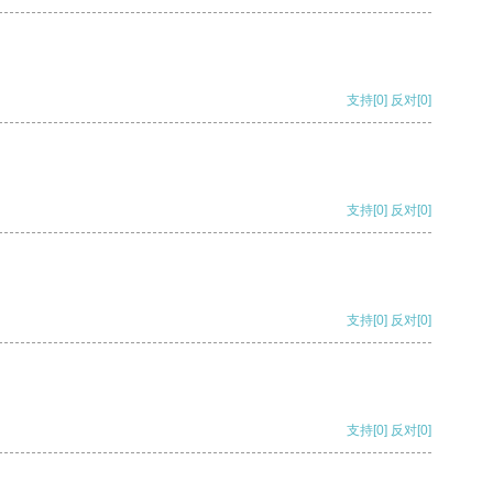
支持
[0]
反对
[0]
支持
[0]
反对
[0]
支持
[0]
反对
[0]
支持
[0]
反对
[0]