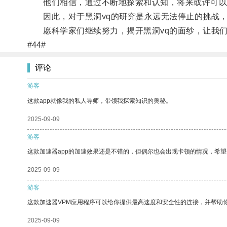
他们相信，通过不断地探索和认知，将来或许可以解
因此，对于黑洞vq的研究是永远无法停止的挑战，
愿科学家们继续努力，揭开黑洞vq的面纱，让我们
#44#
评论
游客
这款app就像我的私人导师，带领我探索知识的奥秘。
2025-09-09
游客
这款加速器app的加速效果还是不错的，但偶尔也会出现卡顿的情况，希
2025-09-09
游客
这款加速器VPM应用程序可以给你提供最高速度和安全性的连接，并帮助
2025-09-09