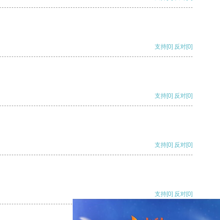
支持
[0]
反对
[0]
支持
[0]
反对
[0]
支持
[0]
反对
[0]
支持
[0]
反对
[0]