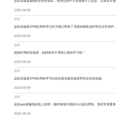
这款加速器app的安全性很高，使用过程中不会泄露个人信息，让我非常放
2025-09-09
游客
这款加速器VPM应用程序已经为我们带来了无限的隐私保护和安全性保护
2025-09-09
游客
超级好用的加速器，妈妈再也不用担心我的学习啦！
2025-09-09
游客
这款加速器VPM应用程序可以给你提供最高速度和安全性的连接。
2025-09-09
游客
这款app就像我的私人助理，随时随地为我的办公提供帮助。我经常需要查
2025-09-09