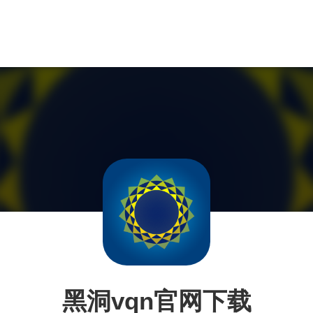
黑洞vqn官网下载