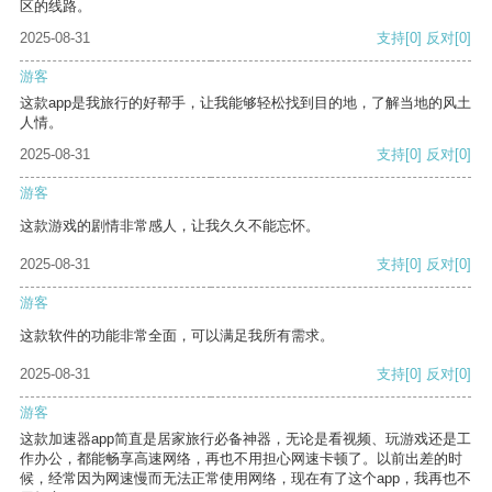
区的线路。
2025-08-31
支持
[0]
反对
[0]
游客
这款app是我旅行的好帮手，让我能够轻松找到目的地，了解当地的风土
人情。
2025-08-31
支持
[0]
反对
[0]
游客
这款游戏的剧情非常感人，让我久久不能忘怀。
2025-08-31
支持
[0]
反对
[0]
游客
这款软件的功能非常全面，可以满足我所有需求。
2025-08-31
支持
[0]
反对
[0]
游客
这款加速器app简直是居家旅行必备神器，无论是看视频、玩游戏还是工
作办公，都能畅享高速网络，再也不用担心网速卡顿了。以前出差的时
候，经常因为网速慢而无法正常使用网络，现在有了这个app，我再也不