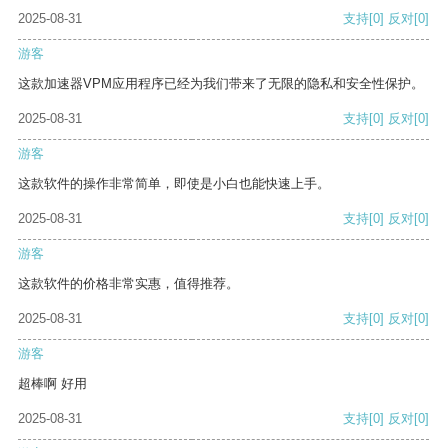
2025-08-31
支持
[0]
反对
[0]
游客
这款加速器VPM应用程序已经为我们带来了无限的隐私和安全性保护。
2025-08-31
支持
[0]
反对
[0]
游客
这款软件的操作非常简单，即使是小白也能快速上手。
2025-08-31
支持
[0]
反对
[0]
游客
这款软件的价格非常实惠，值得推荐。
2025-08-31
支持
[0]
反对
[0]
游客
超棒啊 好用
2025-08-31
支持
[0]
反对
[0]