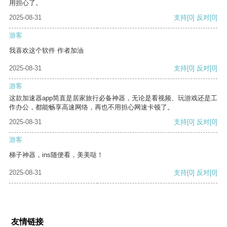
用担心了。
2025-08-31
支持
[0]
反对
[0]
游客
我喜欢这个软件 作者加油
2025-08-31
支持
[0]
反对
[0]
游客
这款加速器app简直是居家旅行必备神器，无论是看视频、玩游戏还是工
作办公，都能畅享高速网络，再也不用担心网速卡顿了。
2025-08-31
支持
[0]
反对
[0]
游客
梯子神器，ins随便看，美美哒！
2025-08-31
支持
[0]
反对
[0]
友情链接