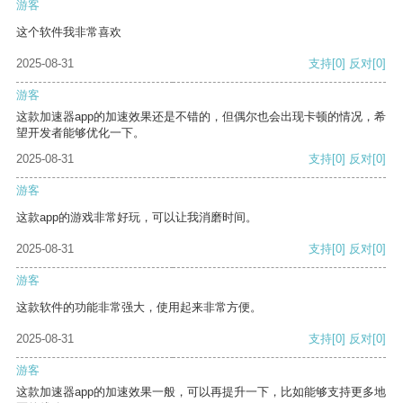
游客
这个软件我非常喜欢
2025-08-31
支持
[0]
反对
[0]
游客
这款加速器app的加速效果还是不错的，但偶尔也会出现卡顿的情况，希
望开发者能够优化一下。
2025-08-31
支持
[0]
反对
[0]
游客
这款app的游戏非常好玩，可以让我消磨时间。
2025-08-31
支持
[0]
反对
[0]
游客
这款软件的功能非常强大，使用起来非常方便。
2025-08-31
支持
[0]
反对
[0]
游客
这款加速器app的加速效果一般，可以再提升一下，比如能够支持更多地