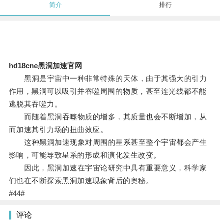
简介
排行
hd18cne黑洞加速官网
黑洞是宇宙中一种非常特殊的天体，由于其强大的引力
作用，黑洞可以吸引并吞噬周围的物质，甚至连光线都不能
逃脱其吞噬力。
而随着黑洞吞噬物质的增多，其质量也会不断增加，从
而加速其引力场的扭曲效应。
这种黑洞加速现象对周围的星系甚至整个宇宙都会产生
影响，可能导致星系的形成和演化发生改变。
因此，黑洞加速在宇宙论研究中具有重要意义，科学家
们也在不断探索黑洞加速现象背后的奥秘。
#44#
评论