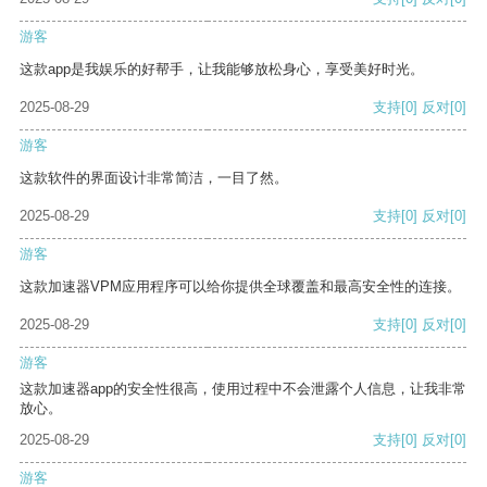
游客
这款app是我娱乐的好帮手，让我能够放松身心，享受美好时光。
2025-08-29
支持
[0]
反对
[0]
游客
这款软件的界面设计非常简洁，一目了然。
2025-08-29
支持
[0]
反对
[0]
游客
这款加速器VPM应用程序可以给你提供全球覆盖和最高安全性的连接。
2025-08-29
支持
[0]
反对
[0]
游客
这款加速器app的安全性很高，使用过程中不会泄露个人信息，让我非常
放心。
2025-08-29
支持
[0]
反对
[0]
游客