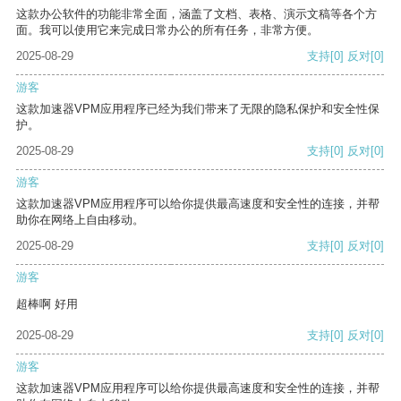
这款办公软件的功能非常全面，涵盖了文档、表格、演示文稿等各个方
面。我可以使用它来完成日常办公的所有任务，非常方便。
2025-08-29
支持
[0]
反对
[0]
游客
这款加速器VPM应用程序已经为我们带来了无限的隐私保护和安全性保
护。
2025-08-29
支持
[0]
反对
[0]
游客
这款加速器VPM应用程序可以给你提供最高速度和安全性的连接，并帮
助你在网络上自由移动。
2025-08-29
支持
[0]
反对
[0]
游客
超棒啊 好用
2025-08-29
支持
[0]
反对
[0]
游客
这款加速器VPM应用程序可以给你提供最高速度和安全性的连接，并帮