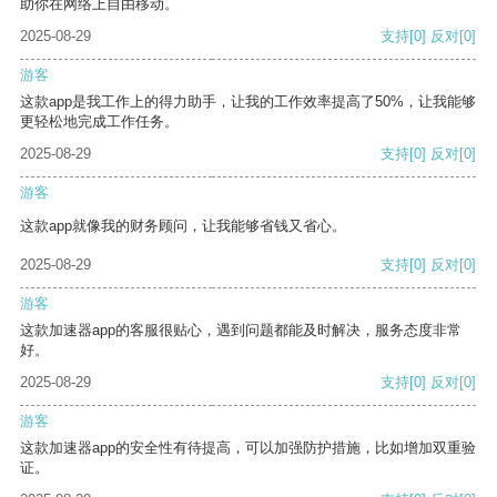
助你在网络上自由移动。
2025-08-29
支持
[0]
反对
[0]
游客
这款app是我工作上的得力助手，让我的工作效率提高了50%，让我能够
更轻松地完成工作任务。
2025-08-29
支持
[0]
反对
[0]
游客
这款app就像我的财务顾问，让我能够省钱又省心。
2025-08-29
支持
[0]
反对
[0]
游客
这款加速器app的客服很贴心，遇到问题都能及时解决，服务态度非常
好。
2025-08-29
支持
[0]
反对
[0]
游客
这款加速器app的安全性有待提高，可以加强防护措施，比如增加双重验
证。