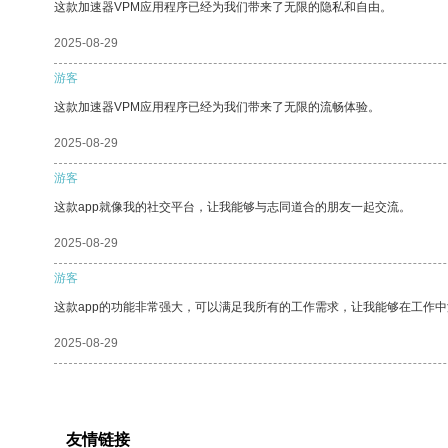
这款加速器VPM应用程序已经为我们带来了无限的隐私和自由。
2025-08-29
游客
这款加速器VPM应用程序已经为我们带来了无限的流畅体验。
2025-08-29
游客
这款app就像我的社交平台，让我能够与志同道合的朋友一起交流。
2025-08-29
游客
这款app的功能非常强大，可以满足我所有的工作需求，让我能够在工作
2025-08-29
友情链接