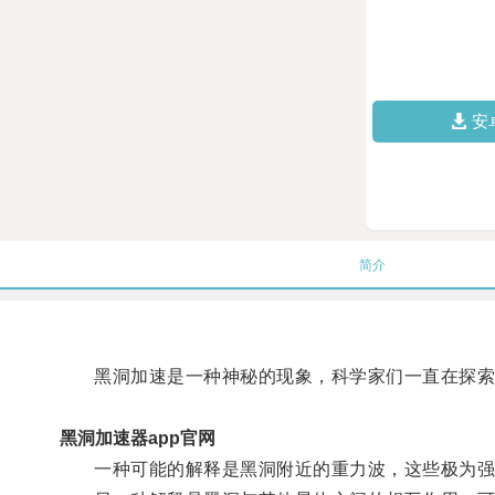
安
简介
黑洞加速是一种神秘的现象，科学家们一直在探索
黑洞加速器app官网
一种可能的解释是黑洞附近的重力波，这些极为强