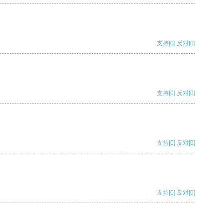
支持
[0]
反对
[0]
支持
[0]
反对
[0]
支持
[0]
反对
[0]
支持
[0]
反对
[0]