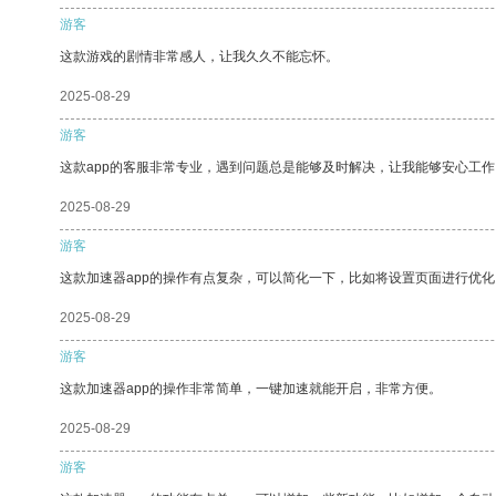
游客
这款游戏的剧情非常感人，让我久久不能忘怀。
2025-08-29
游客
这款app的客服非常专业，遇到问题总是能够及时解决，让我能够安心工作
2025-08-29
游客
这款加速器app的操作有点复杂，可以简化一下，比如将设置页面进行优化
2025-08-29
游客
这款加速器app的操作非常简单，一键加速就能开启，非常方便。
2025-08-29
游客