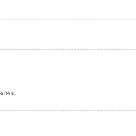
中游刃有余。