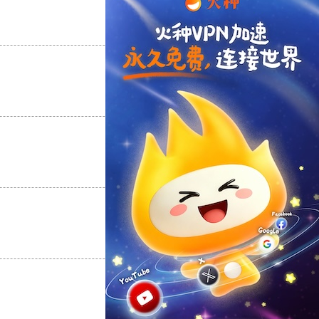
支持
[0]
反对
[0]
支持
[0]
反对
[0]
支持
[0]
反对
[0]
支持
[0]
反对
[0]