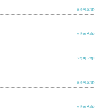
支持
[0]
反对
[0]
支持
[0]
反对
[0]
支持
[0]
反对
[0]
支持
[0]
反对
[0]
支持
[0]
反对
[0]