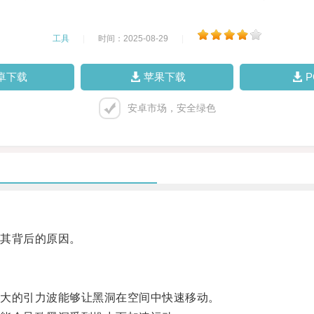
工具
|
时间：2025-08-29
|
卓下载
苹果下载
安卓市场，安全绿色
其背后的原因。
大的引力波能够让黑洞在空间中快速移动。