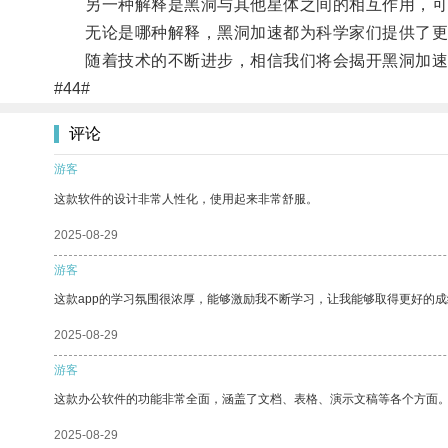
另一种解释是黑洞与其他星体之间的相互作用，可
无论是哪种解释，黑洞加速都为科学家们提供了更
随着技术的不断进步，相信我们将会揭开黑洞加速
#44#
评论
游客
这款软件的设计非常人性化，使用起来非常舒服。
2025-08-29
游客
这款app的学习氛围很浓厚，能够激励我不断学习，让我能够取得更好的成
2025-08-29
游客
这款办公软件的功能非常全面，涵盖了文档、表格、演示文稿等各个方面
2025-08-29