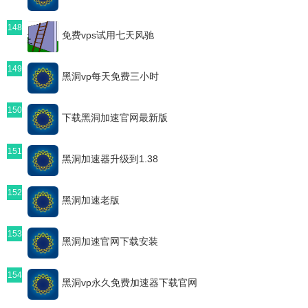
148
免费vps试用七天风驰
149
黑洞vp每天免费三小时
150
下载黑洞加速官网最新版
151
黑洞加速器升级到1.38
152
黑洞加速老版
153
黑洞加速官网下载安装
154
黑洞vp永久免费加速器下载官网