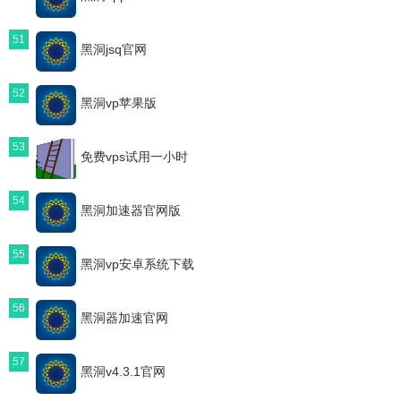
51
黑洞jsq官网
52
黑洞vp苹果版
53
免费vps试用一小时
54
黑洞加速器官网版
55
黑洞vp安卓系统下载
56
黑洞器加速官网
57
黑洞v4.3.1官网