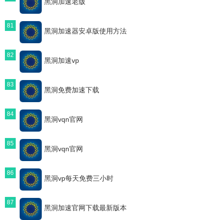
黑洞加速老版
81
黑洞加速器安卓版使用方法
82
黑洞加速vp
83
黑洞免费加速下载
84
黑洞vqn官网
85
黑洞vqn官网
86
黑洞vp每天免费三小时
87
黑洞加速官网下载最新版本