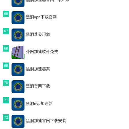
66
黑洞vpn下载官网
67
黑洞蒸發現象
68
外网加速软件免费
69
黑洞加速器其
70
黑洞官网下载
71
黑洞nvp加速器
72
黑洞加速官网下载安装