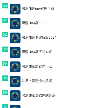
200
黑洞加速npv官网下载
201
黑洞加速器2022
202
黑洞加速器破解版2024
203
黑洞加速器下载安卓
204
黑洞加速噐官网下载
205
世界上最恐怖的黑洞
206
黑洞加速器软件的亮点
207