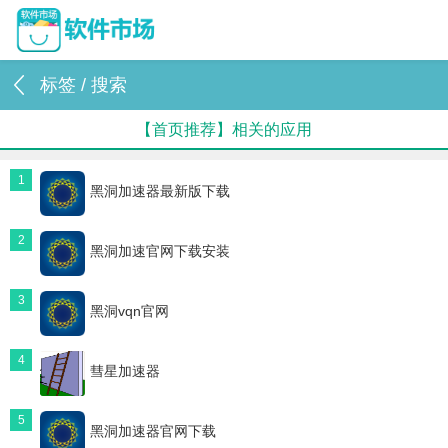
标签 / 搜索
【首页推荐】相关的应用
1
黑洞加速器最新版下载
2
黑洞加速官网下载安装
3
黑洞vqn官网
4
彗星加速器
5
黑洞加速器官网下载