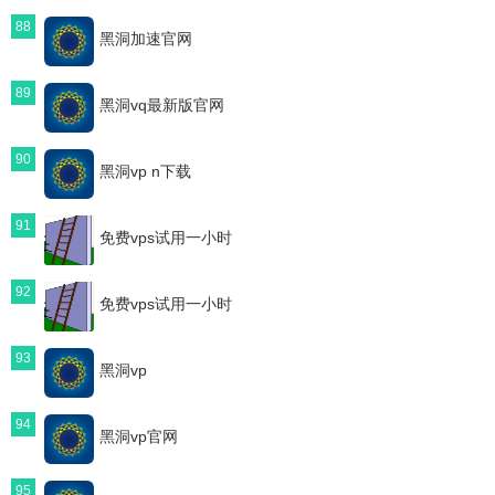
88
黑洞加速官网
89
黑洞vq最新版官网
90
黑洞vp n下载
91
免费vps试用一小时
92
免费vps试用一小时
93
黑洞vp
94
黑洞vp官网
95