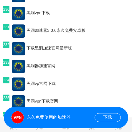
230
黑洞vpn下载
231
黑洞加速器3.0.6永久免费安卓版
232
下载黑洞加速官网最新版
233
黑洞器加速官网
234
黑洞vp官网下载
235
黑洞vpn下载官网
236
永久免费使用的加速器
下载
黑洞加速器官网下载
0.065882s
首页
安卓
苹果
排行
推荐