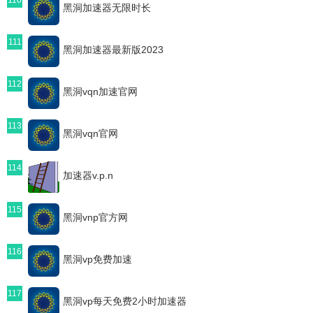
黑洞加速器无限时长
111
黑洞加速器最新版2023
112
黑洞vqn加速官网
113
黑洞vqn官网
114
加速器v.p.n
115
黑洞vnp官方网
116
黑洞vp免费加速
117
黑洞vp每天免费2小时加速器