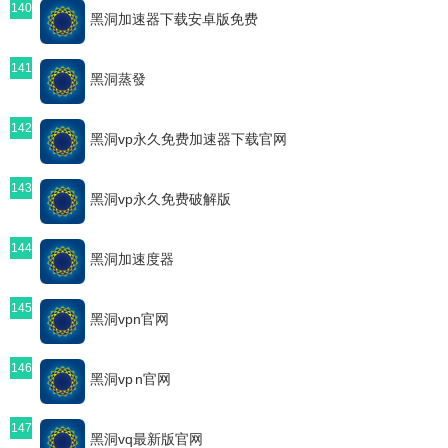
140
黑洞加速器下载安卓版免费
141
黑洞蒸發
142
黑洞vp永久免费加速器下载官网
143
黑洞vp永久免费破解版
144
黑洞加速度器
145
黑洞vpn官网
146
黑洞vp n官网
147
黑洞vq最新版官网