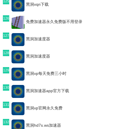
125
黑洞vqn下载
126
免费加速器永久免费版不用登录
127
黑洞加速度器
128
黑洞加速度器
129
黑洞vp每天免费三小时
130
黑洞加速器app官方下载
131
黑洞vp官网永久免费
132
黑洞hd7s.ws加速器