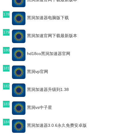
178
黑洞加速器电脑版下载
179
黑洞加速官网下载最新版本
180
hd18co黑洞加速器官网
181
黑洞vp官网
182
黑洞加速器升级到1.38
183
黑洞vs中子星
184
黑洞加速器3.0.6永久免费安卓版