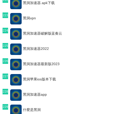
黑洞加速器.apk下载
223
黑洞vpn
224
黑洞加速器破解版蓝奏云
225
黑洞加速器2022
226
黑洞加速器最新版2023
227
黑洞苹果ios版本下载
228
黑洞加速器app
229
什麼是黑洞